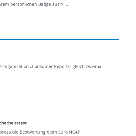
Ihrem persönlichen Badge aus¹'² …
erorganisation „Consumer Reports“ gleich zweimal
herheitstest
Impreza die Bestwertung beim Euro NCAP