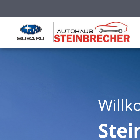
Will
Stei