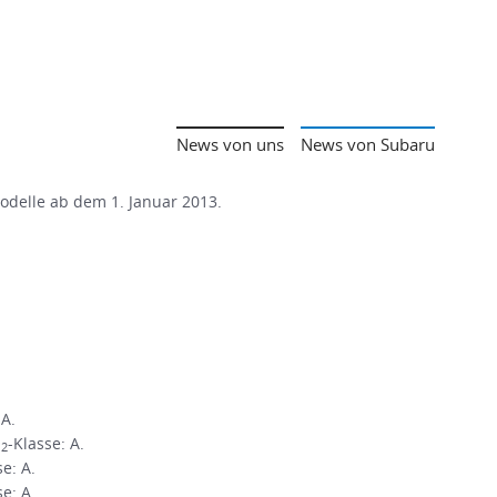
News von uns
News von Subaru
Modelle ab dem 1. Januar 2013.
 A.
O
-Klasse: A.
2
se: A.
se: A.