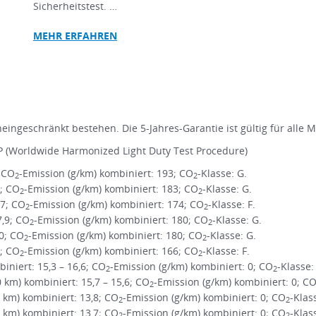
Sicherheitstest. …
MEHR
ERFAHREN
ingeschränkt bestehen. Die 5-Jahres-Garantie ist gültig für alle 
 (Worldwide Harmonized Light Duty Test Procedure)
; CO
-Emission (g/km) kombiniert: 193; CO
-Klasse: G.
2
2
1; CO
-Emission (g/km) kombiniert: 183; CO
-Klasse: G.
2
2
,7; CO
-Emission (g/km) kombiniert: 174; CO
-Klasse: F.
2
2
7,9; CO
-Emission (g/km) kombiniert: 180; CO
-Klasse: G.
2
2
,0; CO
-Emission (g/km) kombiniert: 180; CO
-Klasse: G.
2
2
3; CO
-Emission (g/km) kombiniert: 166; CO
-Klasse: F.
2
2
niert: 15,3 – 16,6; CO
-Emission (g/km) kombiniert: 0; CO
-Klasse:
2
2
m) kombiniert: 15,7 – 15,6; CO
-Emission (g/km) kombiniert: 0; C
2
km) kombiniert: 13,8; CO
-Emission (g/km) kombiniert: 0; CO
-Klas
2
2
km) kombiniert: 13,7; CO
-Emission (g/km) kombiniert: 0; CO
-Klas
2
2